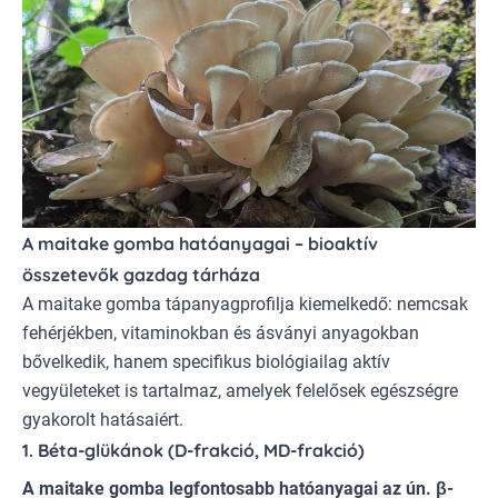
A maitake gomba hatóanyagai – bioaktív
összetevők gazdag tárháza
A maitake gomba tápanyagprofilja kiemelkedő: nemcsak
fehérjékben, vitaminokban és ásványi anyagokban
bővelkedik, hanem specifikus biológiailag aktív
vegyületeket is tartalmaz, amelyek felelősek egészségre
gyakorolt hatásaiért.
1. Béta-glükánok (D-frakció, MD-frakció)
A maitake gomba legfontosabb hatóanyagai az ún. β-