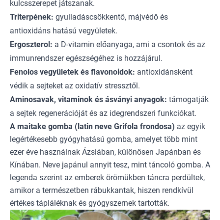
kulcsszerepet játszanak.
Triterpének:
gyulladáscsökkentő, májvédő és
antioxidáns hatású vegyületek.
Ergoszterol:
a D-vitamin előanyaga, ami a csontok és az
immunrendszer egészségéhez is hozzájárul.
Fenolos vegyületek és flavonoidok:
antioxidánsként
védik a sejteket az oxidatív stressztől.
Aminosavak, vitaminok és ásványi anyagok:
támogatják
a sejtek regenerációját és az idegrendszeri funkciókat.
A maitake gomba (latin neve Grifola frondosa)
az egyik
legértékesebb gyógyhatású gomba, amelyet több mint
ezer éve használnak Ázsiában, különösen Japánban és
Kínában. Neve japánul annyit tesz, mint táncoló gomba. A
legenda szerint az emberek örömükben táncra perdültek,
amikor a természetben rábukkantak, hiszen rendkívül
értékes tápláléknak és gyógyszernek tartották.