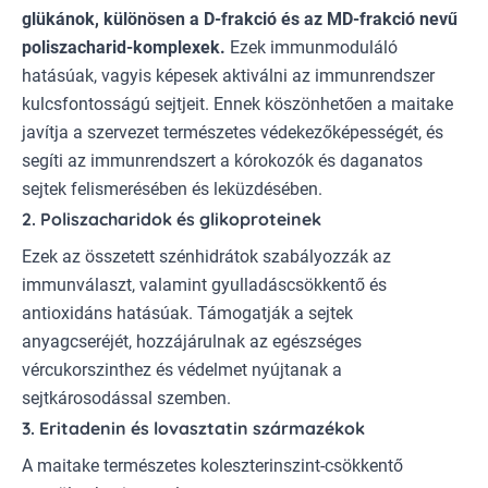
glükánok, különösen a D-frakció és az MD-frakció nevű
poliszacharid-komplexek.
Ezek immunmoduláló
hatásúak, vagyis képesek aktiválni az immunrendszer
kulcsfontosságú sejtjeit. Ennek köszönhetően a maitake
javítja a szervezet természetes védekezőképességét, és
segíti az immunrendszert a kórokozók és daganatos
sejtek felismerésében és leküzdésében.
2. Poliszacharidok és glikoproteinek
Ezek az összetett szénhidrátok szabályozzák az
immunválaszt, valamint gyulladáscsökkentő és
antioxidáns hatásúak. Támogatják a sejtek
anyagcseréjét, hozzájárulnak az egészséges
vércukorszinthez és védelmet nyújtanak a
sejtkárosodással szemben.
3. Eritadenin és lovasztatin származékok
A maitake természetes koleszterinszint-csökkentő