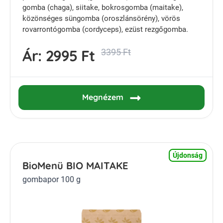
gomba (chaga), siitake, bokrosgomba (maitake),
közönséges süngomba (oroszlánsörény), vörös
rovarrontógomba (cordyceps), ezüst rezgőgomba.
Ár:
2995 Ft
3395 Ft
Megnézem
Újdonság
BioMenü BIO MAITAKE
gombapor 100 g