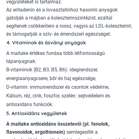
vegyületeket is tartalmaz.
Az eritadenin és a lovasztatinhoz hasonló anyagok
gátolják a májban a koleszterinszintézist, ezáltal
segítenek csökkenteni a rossz, vagyis az LDL-koleszterint,
és támogatják a szív- és érrendszeri egészséget.
4. Vitaminok és ásványi anyagok
A maitake értékes forrása több létfontosságú
tápanyagnak:
B-vitaminok (B2, B3, B5, B6): idegrendszer,
energiaanyagcsere, bőr és haj egészsége,
D-vitamin: immunrendszer és csontok védelme,
Kálium, réz, cink, foszfor, szelén: sejtvédelem és
antioxidáns funkciók.
5. Antioxidáns vegyületek
A maitake antioxidáns összetevői (pl. fenolok,
flavonoidok, ergothionein)
semlegesítik a