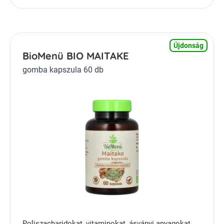
Újdonság
BioMenü BIO MAITAKE
gomba kapszula 60 db
Poliszacharidokat, vitaminokat, ásványi anyagokat,