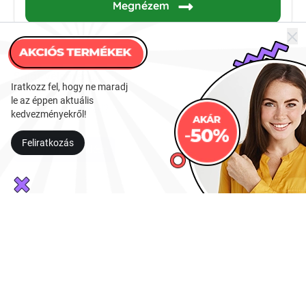
Megnézem
Saját vélemény:
Iratkozz fel, hogy ne maradj
le az éppen aktuális
Mi a véleményed?
kedvezményekről!
Feliratkozás
Vélemény beküldése
Még nem érkezett értékelés. Légy te az első!
Maitake gomba