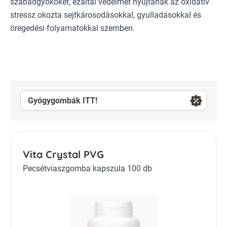
szabadgyököket, ezáltal védelmet nyújtanak az oxidatív
stressz okozta sejtkárosodásokkal, gyulladásokkal és
öregedési folyamatokkal szemben.
Gyógygombák ITT!
Vita Crystal PVG
Pecsétviaszgomba kapszula 100 db